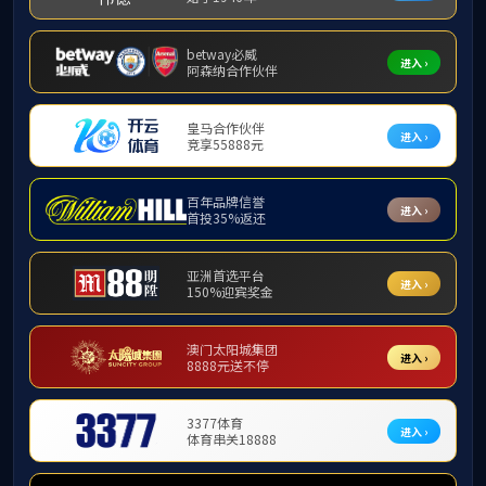
实习就业

实训室

招聘信息
航空科普

中航光电科技股份有限公司招聘信息
国际教学平台
公司简介：中航光电科技股份有限公司隶属于中国航空工业集
团，是国家级高新技术企业、国内顶尖军工互连整体解决方案供
下载专区

应商。公司深耕光电连接、流体传输、集成组件三大核心业务，
产品广泛应用于国防军工与高端制造领...
四川安瑞芯动力科技有限公司招聘信息
公司简介：四川安瑞芯动力科技有限公司成立于2020年，注册资
本2050万元人民币，位于成都市新都区高新技术产业园。公司是
一家致力于航空发动机、燃气轮机零部件的精密加工企业，其主
要产品是航空发动机/燃气...
孚能科技（镇江）有限公司招聘信息
公司简介：孚能科技（镇江）有限公司2018年8月落子镇江经开